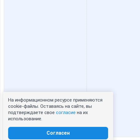
На информационном ресурсе применяются
Статистика портрета:
cookie-файлы. Оставаясь на сайте, вы
подтверждаете свое
согласие
на их
сейчас просматривают портрет - 0
использование.
зарегистрированные пользователи
посетившие портрет за 7 дней - 0
Согласен