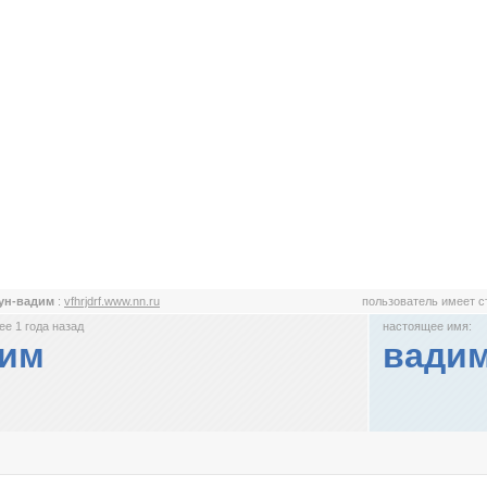
ун-вадим
:
vfhrjdrf.www.nn.ru
пользователь имеет 
е 1 года назад
настоящее имя:
дим
вади