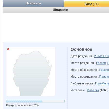
Основное
Блог
( 0 )
Шпионаж
Основное
Дата рождения :
25 Мая
19
Место рождения :
Россия
,
Н
Место нахождения :
Россия
Место проживания :
Палехс
Любимые места :
ГореМор
Интересы :
Рыбалка
(1063)
Портрет заполнен на 62 %