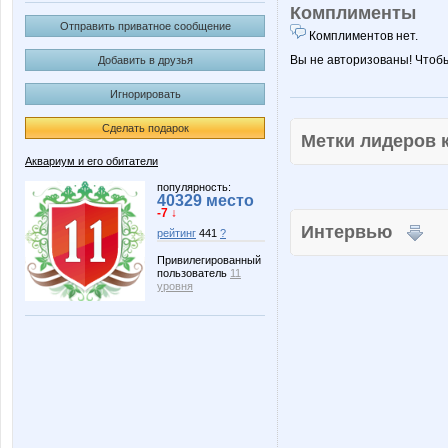
Комплименты
Отправить приватное сообщение
Комплиментов нет.
Вы не авторизованы! Чтоб
Добавить в друзья
Игнорировать
Сделать подарок
Метки лидеров
Аквариум и его обитатели
популярность:
40329 место
-7 ↓
Интервью
рейтинг
441
?
Привилегированный
пользователь
11
уровня